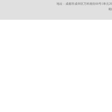
地址：成都市成华区万科南街66号1单元202 邮编：610
蜀I