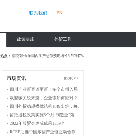
EN
联系我们
政策法规
外贸工具
热点：
李克强:今年国内生产总值预期增长6.5%到7%
more>>
市场资讯
四川产业新赛道更新！多个市州入局→
欧盟碳关税来袭，企业该如何应对？
四川外贸稳规模优结构18条出炉，每年支持开展国际性展会和经贸促进活动100场以上
留抵退税政策实施5个月 制造业"落袋"5377亿元
2022年服贸会达成成果1339个
RCEP助推中国东盟产业链互动合作不断深化