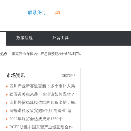
EN
联系我们
政策法规
外贸工具
热点：
李克强:今年国内生产总值预期增长6.5%到7%
more>>
市场资讯
四川产业新赛道更新！多个市州入局→
欧盟碳关税来袭，企业该如何应对？
四川外贸稳规模优结构18条出炉，每年支持开展国际性展会和经贸促进活动100场以上
留抵退税政策实施5个月 制造业"落袋"5377亿元
2022年服贸会达成成果1339个
RCEP助推中国东盟产业链互动合作不断深化