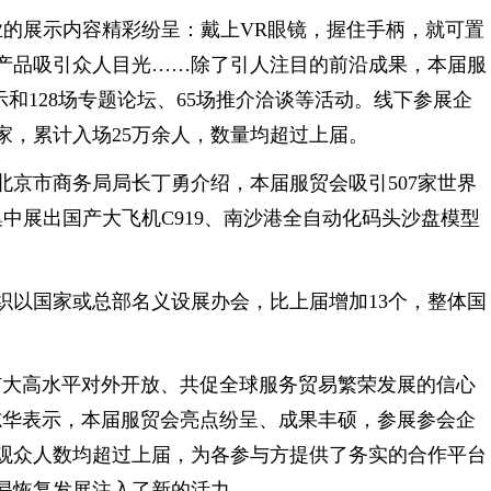
的展示内容精彩纷呈：戴上VR眼镜，握住手柄，就可置
产品吸引众人目光……除了引人注目的前沿成果，本届服
示和128场专题论坛、65场推介洽谈等活动。线下参展企
0余家，累计入场25万余人，数量均超过上届。
市商务局局长丁勇介绍，本届服贸会吸引507家世界
集中展出国产大飞机C919、南沙港全自动化码头沙盘模型
以国家或总部名义设展办会，比上届增加13个，整体国
大高水平对外开放、共促全球服务贸易繁荣发展的信心
志华表示，本届服贸会亮点纷呈、成果丰硕，参展参会企
观众人数均超过上届，为各参与方提供了务实的合作平台
易恢复发展注入了新的活力。