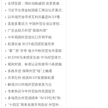
全球贸易：增长动能减弱 前景更难确定
习近平出席金砖国家工商论坛开幕式并发表主旨演讲
以市场开放寻求互利共赢是RCEP重要推动力
直面多重压力 中国外贸企业以变招迎变局
广交会助力外贸“新新向荣”
今年我国外贸进出口开局平稳
机遇在途 RCEP成员国竞速挖潜
“量”“质”并举 做大中欧经贸合作蛋糕
RCEP对马来西亚生效 中马经贸潜力有望再释放
规则对接、标准认证衔接等15条措施——促进内外贸一体化发展
多路并进 保障外贸“链”上畅通
共享红利 抢抓RCEP发展新机遇
解读2022年稳外贸政策发力点
专家热议今年外贸如何巩固提升
多地亮出外贸成绩单 “RCEP红利”助力稳外贸
“十四五”商务发展开局良好 外贸外资消费规模均创新高